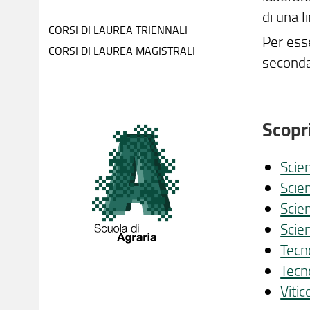
di una 
CORSI DI LAUREA TRIENNALI
Per ess
CORSI DI LAUREA MAGISTRALI
secondar
Scopri
Scie
Scie
Scie
Scie
Tecn
Tecn
Viti