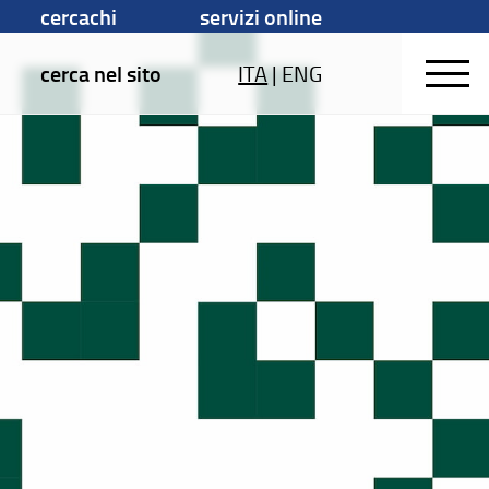
cercachi
servizi online
cerca nel sito
ITA
|
ENG