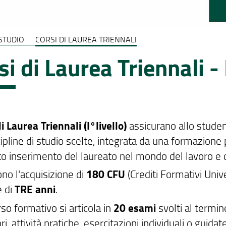
 STUDIO
CORSI DI LAUREA TRIENNALI
si di Laurea Triennali - 
i Laurea Triennali (I°livello)
assicurano allo studen
cipline di studio scelte, integrata da una formazion
o inserimento del laureato nel mondo del lavoro e d
no l'acquisizione di
180 CFU
(Crediti Formativi Univ
 di
TRE anni
.
rso formativo si articola in
20 esami
svolti al termine
ri, attività pratiche, esercitazioni individuali o guidat