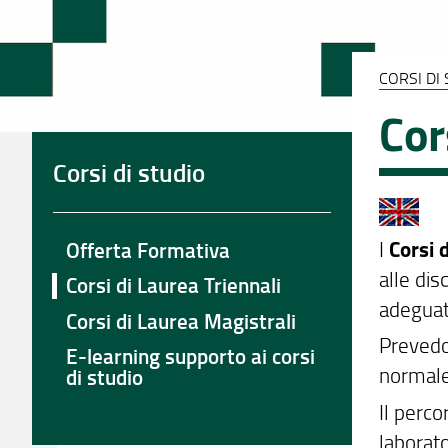
CORSI DI
Cor
Corsi di studio
I
Corsi d
Offerta Formativa
alle dis
Corsi di Laurea Triennali
adeguat
Corsi di Laurea Magistrali
Prevedo
E-learning supporto ai corsi
normale
di studio
Il perco
laborato