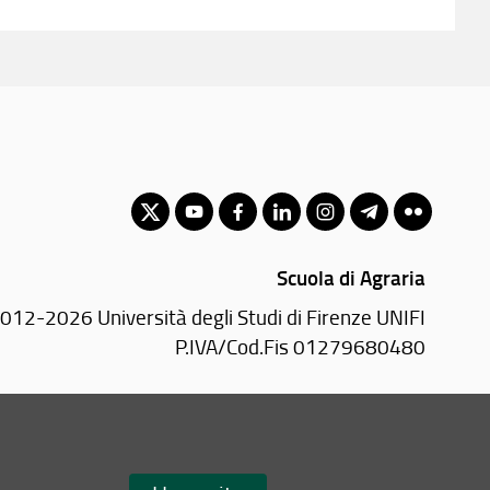
Scuola di Agraria
012-2026 Università degli Studi di Firenze UNIFI
P.IVA/Cod.Fis 01279680480
Piazzale delle Cascine, 18 - 50144 Firenze (FI)
Tel: +39 055 2755700
Email:
scuola(AT)agraria.unifi.it