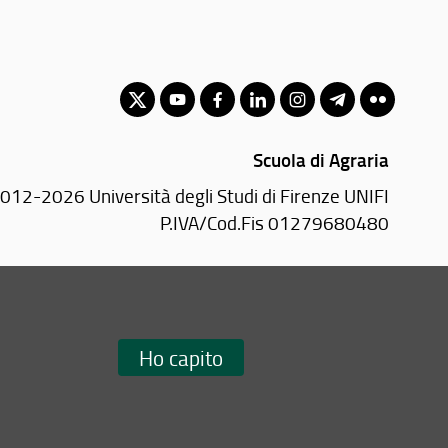
Scuola di Agraria
012-2026 Università degli Studi di Firenze UNIFI
P.IVA/Cod.Fis 01279680480
Piazzale delle Cascine, 18 - 50144 Firenze (FI)
Tel: +39 055 2755700
Email:
scuola(AT)agraria.unifi.it
Ho capito
Redazione Web
i