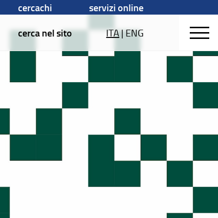
cercachi
servizi online
cerca nel sito
ITA
|
ENG