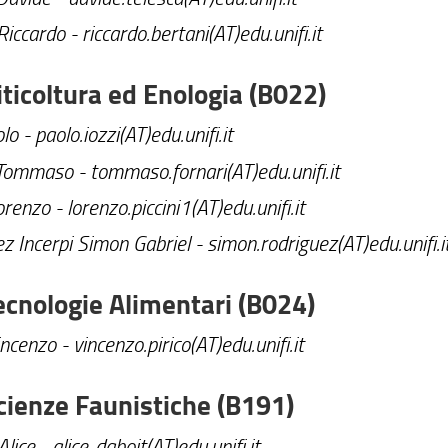
Riccardo - riccardo.bertani(AT)edu.unifi.it
iticoltura ed Enologia (B022)
lo - paolo.iozzi(AT)edu.unifi.it
Tommaso - tommaso.fornari(AT)edu.unifi.it
orenzo - lorenzo.piccini1(AT)edu.unifi.it
z Incerpi Simon Gabriel - simon.rodriguez(AT)edu.unifi.i
ecnologie Alimentari (B024)
incenzo - vincenzo.pirico(AT)edu.unifi.it
cienze Faunistiche (B191)
lice - alice-daboit(AT)edu.unifi.it