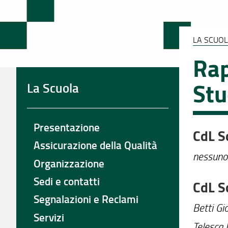
LA SCUO
Rap
Stu
La Scuola
Presentazione
CdL S
Assicurazione della Qualità
nessuno
Organizzazione
Sedi e contatti
CdL S
Segnalazioni e Reclami
Betti Gio
Servizi
Telesca 