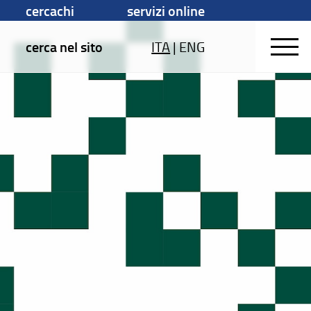
cercachi
servizi online
cerca nel sito
ITA
|
ENG