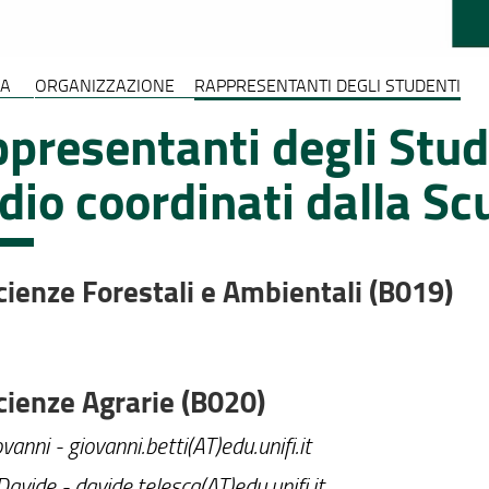
LA
ORGANIZZAZIONE
RAPPRESENTANTI DEGLI STUDENTI
presentanti degli Stude
dio coordinati dalla Sc
cienze Forestali e Ambientali (B019)
cienze Agrarie (B020)
vanni - giovanni.betti(AT)edu.unifi.it
Davide - davide.telesca(AT)edu.unifi.it