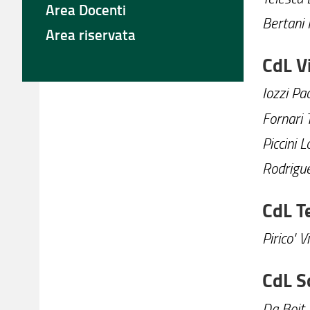
Area Docenti
Bertani 
Area riservata
CdL V
Iozzi Pao
Fornari 
Piccini L
Rodrigue
CdL T
Pirico' V
CdL S
Da Boit A