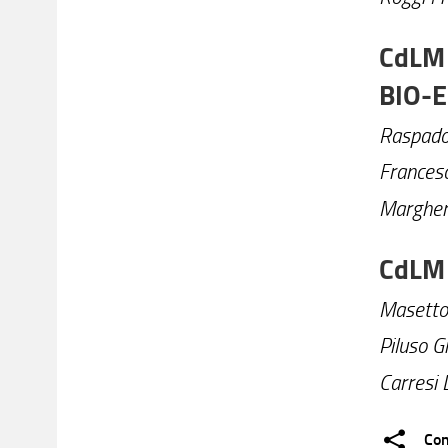
CdLM 
BIO-E
Raspado
Francesc
Margheri
CdLM 
Masetto
Piluso G
Carresi 
Con