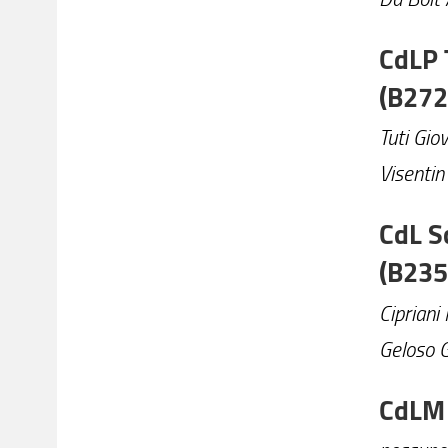
CdLP 
(B272
Tuti Gio
Visentin
CdL Sc
(B235
Cipriani
Geloso 
CdLM 