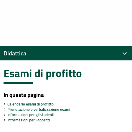
Didattica
Esami di profitto
Calendario didattico e Orario delle lezioni
Aule e laboratori
In questa pagina
Piani di studio
Calendario esami di profitto
Esami di profitto
Prenotazione e verbalizzazione esami
Informazioni per gli studenti
Conoscenza della lingua straniera
Informazioni per i docenti
Corsi di formazione sulla sicurezza