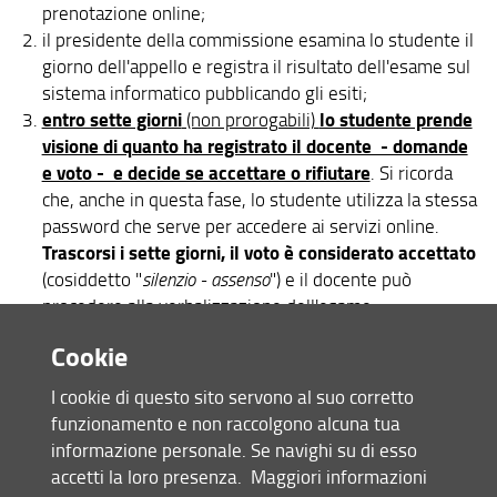
prenotazione online;
il presidente della commissione esamina lo studente il
giorno dell'appello e registra il risultato dell'esame sul
sistema informatico pubblicando gli esiti;
entro sette giorni
lo studente prende
(non prorogabili)
visione di quanto ha registrato il docente - domande
e voto - e decide se accettare o rifiutare
. Si ricorda
che, anche in questa fase, lo studente utilizza la stessa
password che serve per accedere ai servizi online.
Trascorsi i sette giorni, il voto è considerato accettato
(cosiddetto "
silenzio - assenso
") e il docente può
procedere alla verbalizzazione dell'esame;
dopo che il docente ha verbalizzato online con la
Cookie
propria firma digitale, l'esame è pronto per
l'inserimento nella carriera dello studente.
I cookie di questo sito servono al suo corretto
funzionamento e non raccolgono alcuna tua
informazione personale. Se navighi su di esso
Informazioni per gli studenti
accetti la loro presenza.
Maggiori informazioni