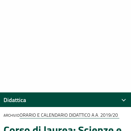
Didattica
ORARIO E CALENDARIO DIDATTICO A.A. 2019/20
ARCHIVIO
Calendario didattico e Orario delle lezioni
Corso di laurea: Scienze e
Aule e laboratori