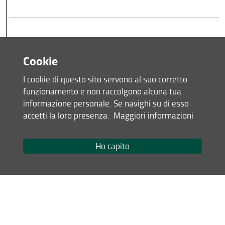
MAR
Cookie
docente
I cookie di questo sito servono al suo corretto
aula
funzionamento e non raccolgono alcuna tua
informazione personale. Se navighi su di esso
accetti la loro presenza.
Maggiori informazioni
Ho capito
Biochimica e
Biochimica e
Gestione
Ge
chimica
chimica
dell'impresa
del
MER
organica
organica
vivaistica e
viv
legislazione
leg
ambientale
am
Ceccherini
Ceccherini
Scaramuzzi-
Sc
docente