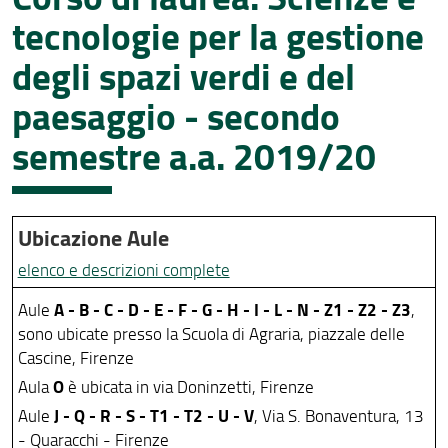
tecnologie per la gestione
Piani di studio
degli spazi verdi e del
Esami di profitto
paesaggio - secondo
Conoscenza della lingua straniera
semestre a.a. 2019/20
Corsi di formazione sulla sicurezza
Modulistica e procedure
Ubicazione Aule
elenco e descrizioni complete
A - B - C - D - E - F - G - H - I - L - N - Z1 - Z2 - Z3
Aule
,
sono ubicate presso la Scuola di Agraria, piazzale delle
Cascine, Firenze
O
Aula
è ubicata in via Doninzetti, Firenze
J - Q - R - S - T1 - T2 - U - V
Aule
, Via S. Bonaventura, 13
- Quaracchi - Firenze