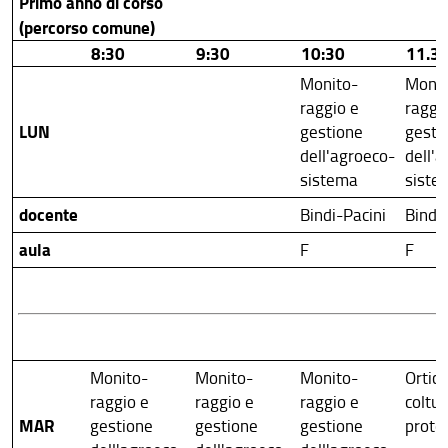
Primo anno di corso
(percorso comune)
8:30
9:30
10:30
11.3
Monito-
Monit
raggio e
raggi
LUN
gestione
gesti
dell'agroeco-
dell'
sistema
siste
docente
Bindi-Pacini
Bindi-
aula
F
F
Monito-
Monito-
Monito-
Ortico
raggio e
raggio e
raggio e
coltur
MAR
gestione
gestione
gestione
prote