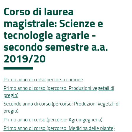
Corso di laurea
Aule e laboratori
magistrale: Scienze e
Piani di studio
tecnologie agrarie -
Esami di profitto
secondo semestre a.a.
Conoscenza della lingua straniera
2019/20
Corsi di formazione sulla sicurezza
Modulistica e procedure
Primo anno di corso percorso comune
Primo anno di corso (percorso: Produzioni vegetali di
pregio)
Secondo anno di corso (percorso: Produzioni vegetali di
pregio)
Primo anno di corso (percorso: Agroingegneria)
Primo anno di corso (percorso: Medicina delle piante)