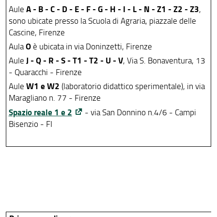
A - B - C - D - E - F - G - H - I - L - N - Z1 - Z2 - Z3
Aule
,
sono ubicate presso la Scuola di Agraria, piazzale delle
Cascine, Firenze
O
Aula
è ubicata in via Doninzetti, Firenze
J - Q - R - S - T1 - T2 - U - V
Aule
, Via S. Bonaventura, 13
- Quaracchi - Firenze
W1 e W2
Aule
(laboratorio didattico sperimentale), in via
Maragliano n. 77 - Firenze
Spazio reale 1 e 2
- via San Donnino n.4/6 - Campi
Bisenzio - FI