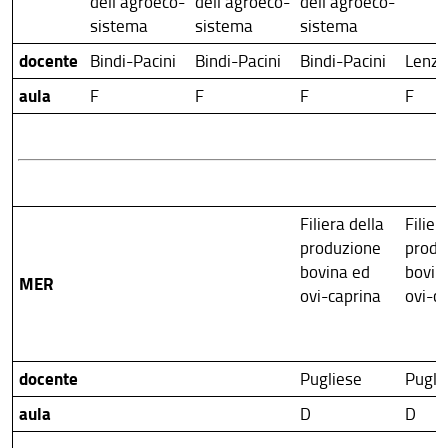
dell'agroeco-
dell'agroeco-
dell'agroeco-
sistema
sistema
sistema
docente
Bindi-Pacini
Bindi-Pacini
Bindi-Pacini
Lenzi
aula
F
F
F
F
Filiera della
Filier
produzione
produ
bovina ed
bovin
MER
ovi-caprina
ovi-c
docente
Pugliese
Pugli
aula
D
D