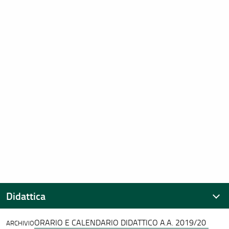
Didattica
ORARIO E CALENDARIO DIDATTICO A.A. 2019/20
ARCHIVIO
Calendario didattico e Orario delle lezioni