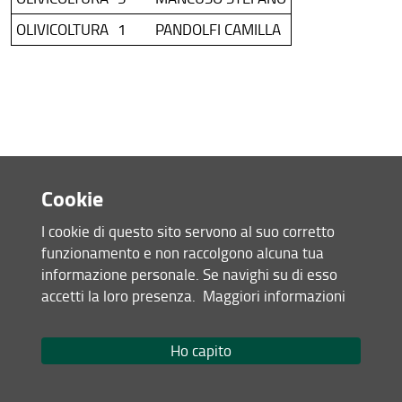
OLIVICOLTURA
1
PANDOLFI CAMILLA
Cookie
Secondo anno di corso
(percorso: Produzioni vegetali di pregio)
I cookie di questo sito servono al suo corretto
8:30
9:30
10:30
11.30
funzionamento e non raccolgono alcuna tua
informazione personale. Se navighi su di esso
Frutticoltura
Frutticoltura
Frutticoltura
Frutti
accetti la loro presenza.
Maggiori informazioni
LUN
delle zone
delle zone
delle zone
delle 
temperate
temperate
temperate
tempe
docente
Nencetti
Nencetti
Nencetti
Nencet
Ho capito
aula 88,
aula 88,
aula 88,
aula 8
aula