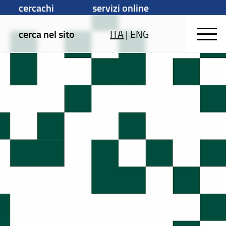
cercachi
servizi online
cerca nel sito
ITA
|
ENG