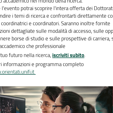
o accademico nel mondo della ricerca.
l'evento potrai scoprire l'intera offerta dei Dottorati
dire i temi di ricerca e confrontarti direttamente c
 coordinatrici e coordinatori. Saranno inoltre fornite
ioni dettagliate sulle modalità di accesso, sulle op
nere borse di studio e sulle prospettive di carriera, s
accademico che professionale
l tuo futuro nella ricerca,
iscriviti subito
.
i informazioni e programma completo
rientati.unifi.it