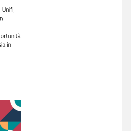
 Unifi,
on
portunità
ia in