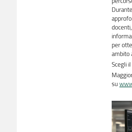
percors
Durante 
approfon
docenti,
informaz
per otte
ambito 
Scegli i
Maggior
su
www.o