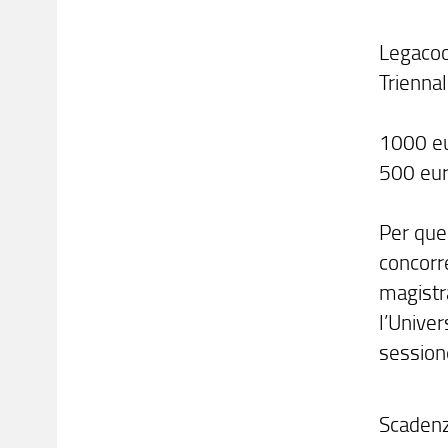
Legacoop
Triennal
1000 eu
500 euro
Per que
concorre
magistra
l’Univer
sessione
Scaden