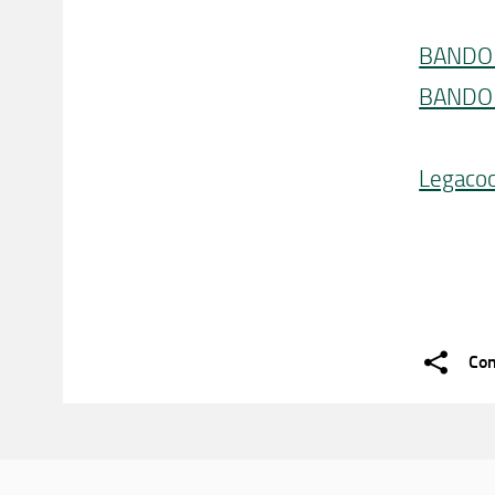
BANDO 
BANDO 
Legaco
Con