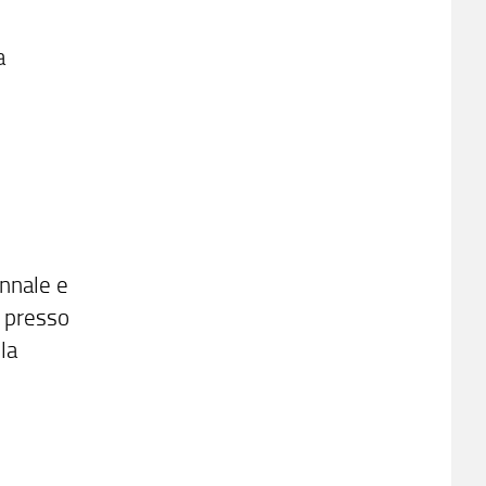
a
ennale e
o presso
la