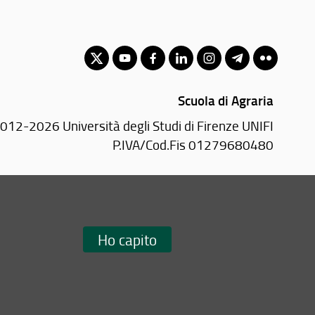
Scuola di Agraria
012-2026 Università degli Studi di Firenze UNIFI
P.IVA/Cod.Fis 01279680480
Piazzale delle Cascine, 18 - 50144 Firenze (FI)
Tel: +39 055 2755700
Email:
scuola(AT)agraria.unifi.it
Ho capito
Redazione Web
i