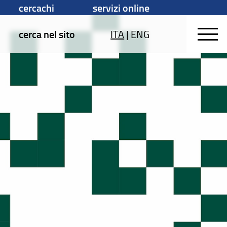
cercachi
servizi online
cerca nel sito
ITA
|
ENG