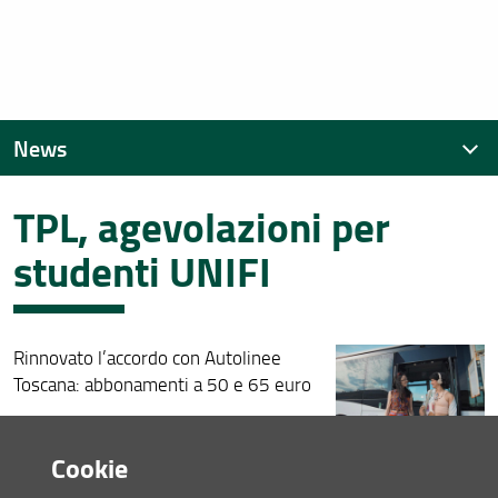
News
TPL, agevolazioni per
News recenti
studenti UNIFI
Archivio
Rinnovato l’accordo con Autolinee
Toscana: abbonamenti a 50 e 65 euro
Consulta la pagina dedicata (URL)
Cookie
17 Settembre 2024 (
Archiviata
)