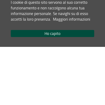
I cookie di questo sito servono al suo corretto
funzionamento e non raccolgono alcuna tua
Condividi
informazione personale. Se navighi su di esso
accetti la loro presenza.
Maggiori informazioni
Mappa del sito
RSS feed
Ho capito
Privacy
Note Legali
Accessibilità e usabilità
Monitoraggio
Area personale
Scuola di Agraria
© Copyright 2012-2026 Università degli Studi di Firenze UNIFI