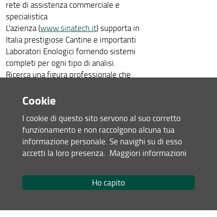
rete di assistenza commerciale e
specialistica
L'azienza (
www.sinatech.it
) supporta in
Italia prestigiose Cantine e importanti
Laboratori Enologici fornendo sistemi
completi per ogni tipo di analisi.
Ricerca una figura professionale che
dovrà assolvere ai seguenti compiti:
Cookie
- Promuovere e sviluppare le vendite
in Italia
I cookie di questo sito servono al suo corretto
- Fornire consulenza specialistica a
funzionamento e non raccolgono alcuna tua
cantine e laboratori enologici,
informazione personale. Se navighi su di esso
proponendo le migliori soluzioni
accetti la loro presenza.
Maggiori informazioni
- Promuovere l’immagine aziendale.
Per tutti i dettagli, consulta l'avviso di
selezione (
clicca qui
)
Ho capito
Condividi