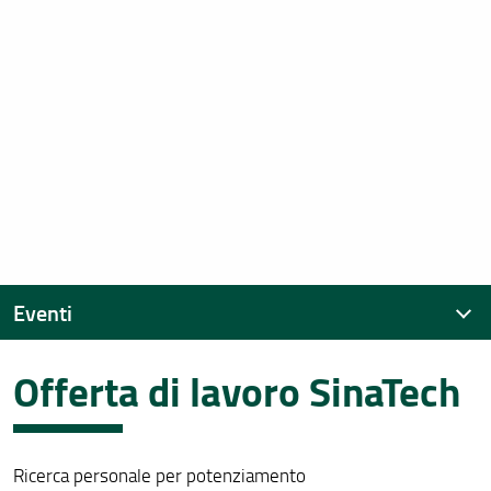
Eventi
Offerta di lavoro SinaTech
Eventi recenti
Archivio eventi
Ricerca personale per potenziamento