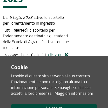
Dal
5 Luglio 2023
attivo lo sportello
per l'orientamento in ingresso
Martedì
Tutti i
lo sportello per
l'orientamento destinato agli studenti
della Scuola di Agraria è attivo con due
modalità:
->
online
dalle 10 alle 11
clicca qui
Cookie
->
in presenza
dalle 09 alle 13 presso
la sede di Quaracchi - aula 012 "stanza
I cookie di questo sito servono al suo corretto
degli studenti"
funzionamento e non raccolgono alcuna tua
informazione personale. Se navighi su di esso
accetti la loro presenza.
Maggiori informazioni
Il tutor fornirà informazioni su TOLC-
AV, procedure di immatricolazione,
nulla-osta (per i CdLM), Piani di Studio,
Ho capito