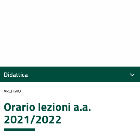
Didattica
ARCHIVIO
Calendario didattico e Orario delle lezioni
Orario lezioni a.a.
Aule e laboratori
2021/2022
Piani di studio
Esami di profitto