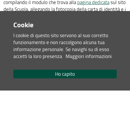
compilando il modulo che trova alla
pagina dedicata
sul sito
della Scuola, allegando la fotocopia della carta di identità e i
risultati del Tolc precedentemente svolto, o eventuale altra
La convalida non è automatica, ma
Cookie
documentazione utile.
va richiesta tramite questa procedura
.
I cookie di questo sito servono al suo corretto
funzionamento e non raccolgono alcuna tua
informazione personale. Se navighi su di esso
accetti la loro presenza.
Maggiori informazioni
Modalità di iscrizione ai TOLC-
Ho capito
AV
Esitono
due modalità di svolgimento del test
:
TOLC all’università
TOLC@CASA
.