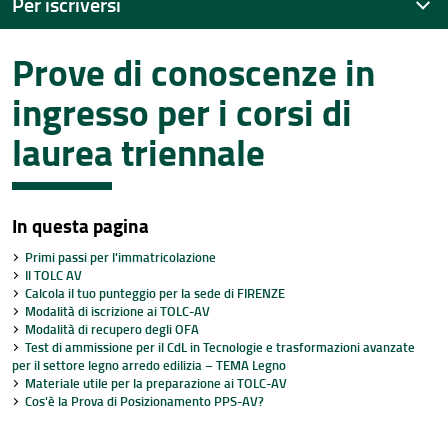
Per iscriversi
Prove di conoscenze in
Calendario Scadenze
ingresso per i corsi di
TOLC-AV e OFA: verifica delle conoscenze in ingresso
laurea triennale
Immatricolazione ai Corsi di Laurea Triennali
Immatricolazione ai Corsi di Laurea Magistrali
In questa pagina
Tutor
Primi passi per l'immatricolazione
Indicazioni per studenti con DSA
Il TOLC AV
Calcola il tuo punteggio per la sede di FIRENZE
Modalità di iscrizione ai TOLC-AV
Modalità di recupero degli OFA
Test di ammissione per il CdL in Tecnologie e trasformazioni avanzate
per il settore legno arredo edilizia – TEMA Legno
Materiale utile per la preparazione ai TOLC-AV
Cos'è la Prova di Posizionamento PPS-AV?