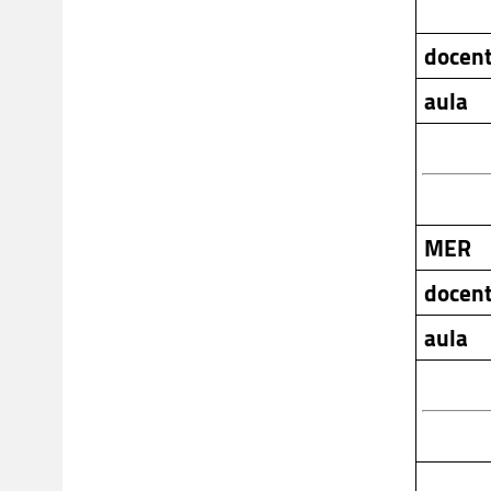
docen
aula
MER
docen
aula