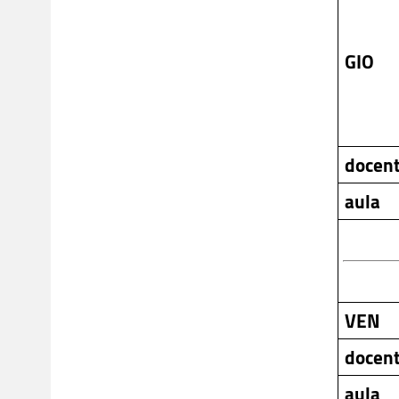
GIO
docen
aula
VEN
docen
aula