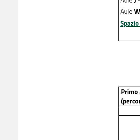
J 
Aule
W
Spazio 
Primo 
(perco