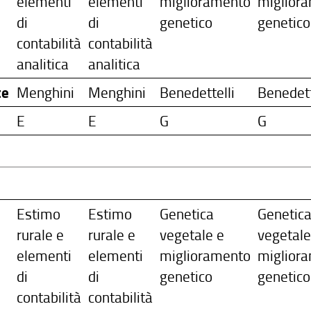
elementi
elementi
miglioramento
miglior
di
di
genetico
genetico
contabilità
contabilità
analitica
analitica
te
Menghini
Menghini
Benedettelli
Benedett
E
E
G
G
Estimo
Estimo
Genetica
Genetic
rurale e
rurale e
vegetale e
vegetale
elementi
elementi
miglioramento
miglior
di
di
genetico
genetico
contabilità
contabilità