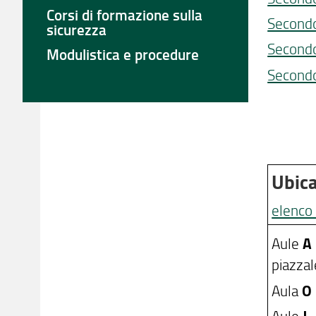
Corsi di formazione sulla
Secondo
sicurezza
Secondo
Modulistica e procedure
Secondo
Ubica
elenco 
Aule
A 
piazzal
Aula
O
Aule