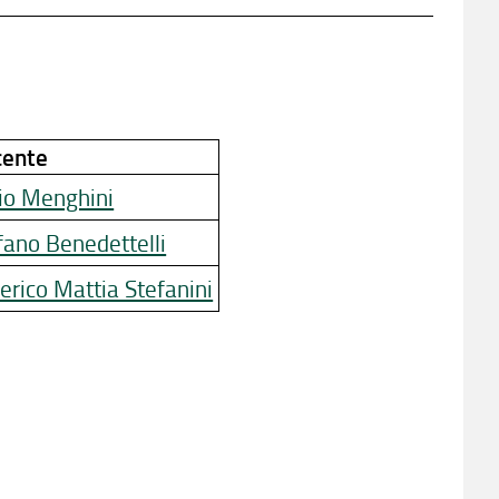
cente
vio Menghini
fano Benedettelli
erico Mattia Stefanini