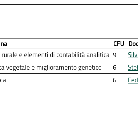
ina
CFU
Do
rurale e elementi di contabilità analitica
9
Sil
ca vegetale e miglioramento genetico
6
Ste
ica
6
Fed