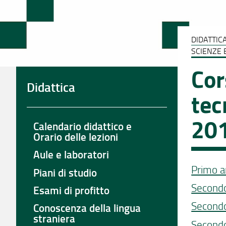
DIDATTIC
SCIENZE 
Cor
Didattica
tec
20
Calendario didattico e
Orario delle lezioni
Aule e laboratori
Primo a
Piani di studio
Secondo
Esami di profitto
Secondo
Conoscenza della lingua
straniera
Secondo