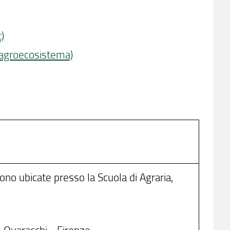
)
'agroecosistema)
sono ubicate presso la Scuola di Agraria,
- Quaracchi - Firenze