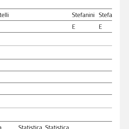
elli
Stefanini
Stefanini
S
E
E
a
Statistica
Statistica