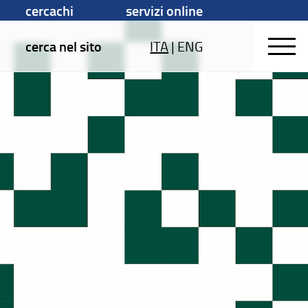
cercachi
servizi online
cerca nel sito
ITA
|
ENG