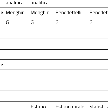
analitica
analitica
te
Menghini
Menghini
Benedettelli
Benedett
G
G
G
G
te
Estimo
Estimo rurale
Statistic