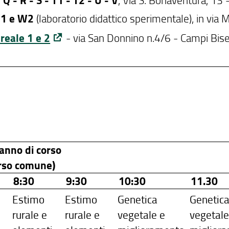
- Q - R - S - T1 - T2 - U - V
1 e W2
(laboratorio didattico sperimentale), in via 
reale 1 e 2
- via San Donnino n.4/6 - Campi Bise
anno di corso
rso comune)
8:30
9:30
10:30
11.30
Estimo
Estimo
Genetica
Genetic
rurale e
rurale e
vegetale e
vegetale