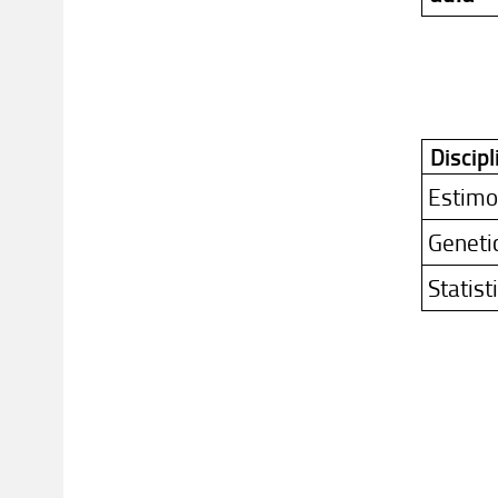
Discipl
Estimo 
Geneti
Statist