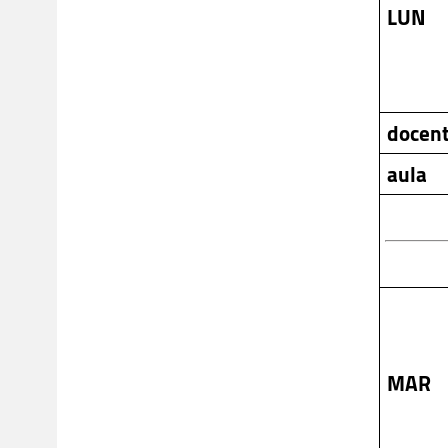
LUN
docen
aula
MAR