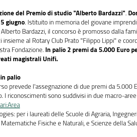
zione del Premio di studio "Alberto Bardazzi"
.
Do
l 5 giugno
. Istituito in memoria del giovane imprend
 Alberto Bardazzi, il concorso è promosso dalla fami
 insieme al Rotary Club Prato "Filippo Lippi" e coor
ostra Fondazione.
In palio 2 premi da 5.000 Euro p
eati magistrali Unifi.
in palio
orso prevede l'assegnazione di due premi da 5.000 
o. I riconoscimenti sono suddivisi in due macro-aree
nari:Area
gies: per i laureati delle Scuole di Agraria, Ingegneri
 Matematiche Fisiche e Naturali, e Scienze della Sal