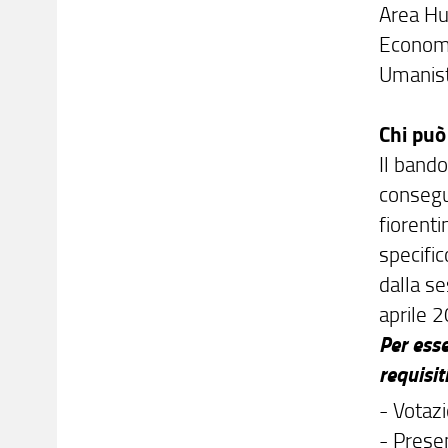
Area Hum
Economi
Umanist
Chi può
Il band
consegu
fiorent
specific
dalla se
aprile 
Per ess
requisiti
- Votaz
- Presen