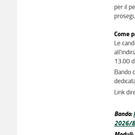
per il p
prosegu
Come p
Le cand
all'indi
13.00 d
Bando c
dedicat
Link dire
Bando:
2026/B
Moduli: