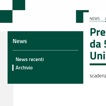
NEWS
Pre
da 
News
Uni
News recenti
Archivio
scaden