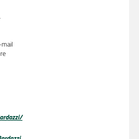
.
-mail
ore
ardazzi/
Bardazzi