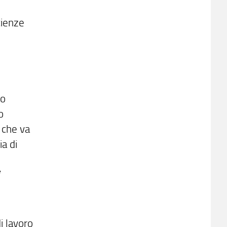
cienze
eo
o
 che va
ia di
i lavoro