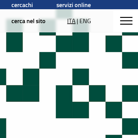
cercachi
servizi online
cerca nel sito
ITA
|
ENG