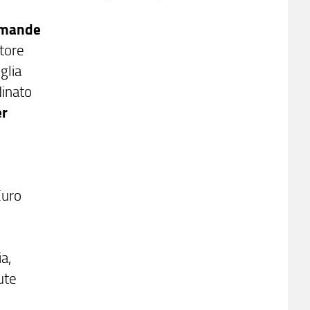
mande
itore
glia
dinato
er
Euro
a,
ute