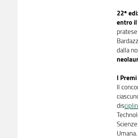
22ª edi
entro i
pratese
Bardazzi
dalla n
neolaur
I Premi 
Il conc
ciascun
dis
cipli
Technolo
Scienze
Umana.