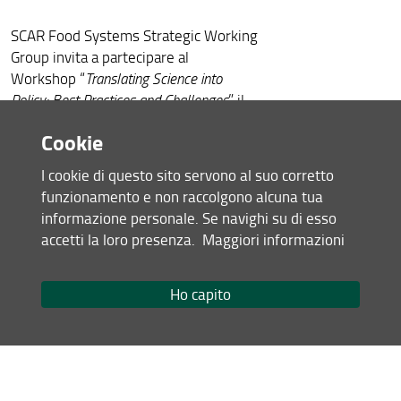
SCAR Food Systems Strategic Working
Group invita a partecipare al
Workshop “
Translating Science into
Policy: Best Practices and Challenges
” il
20 Ottobre 2022
giorno
dalle 14.30
Cookie
alle 17.30.
I cookie di questo sito servono al suo corretto
Locandina (
PDF
)
funzionamento e non raccolgono alcuna tua
Per partecipare all'evento è necessario
informazione personale. Se navighi su di esso
registrarsi:
https://weta.idloom.events
accetti la loro presenza.
Maggiori informazioni
/scar-fs-swg-A3
Ho capito
Condividi
Mappa del sito
RSS feed