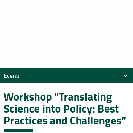
Eventi
Workshop "Translating
Eventi recenti
Science into Policy: Best
Archivio eventi
Practices and Challenges”