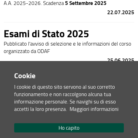
5 Settembre 2025
A.A. 2025-2026. Scadenza
22.07.2025
Esami di Stato 2025
Pubblicato l'avviso di selezione e le informazioni del corso
organizzato da ODAF
25.06.2025
Cookie
Bando di ammissione ISVE
I cookie di questo sito servono al suo corretto
2025
funzionamento e non raccolgono alcuna tua
informazione personale. Se navighi su di esso
Pubblicato il bando di ammissione per l'A.A. 2025-2026.
accetti la loro presenza.
Maggiori informazioni
18 Luglio 2025
23:59
Scadenza
:
- ore
28.05.2025
Ho capito